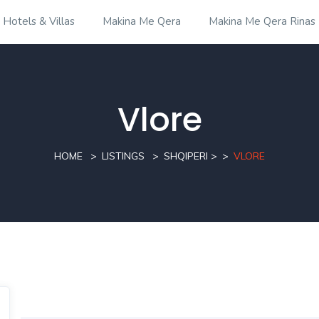
Hotels & Villas
Makina Me Qera
Makina Me Qera Rinas
Vlore
HOME
LISTINGS
SHQIPERI
>
VLORE